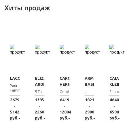
Хиты продаж
LACOSTE
ELIZABETH
CAROLINA
ARMAND
CALVIN
ARDEN
HERRERA
BASI
KLEIN
Pour
Femme
5 Th
Good
In
Euphoria
Avenue
Girl
Red
2679
1395
6419
1821
4640
-
-
-
-
-
5142
2260
12004
2908
6598
руб.-
руб.-
руб.-
руб.-
руб.-