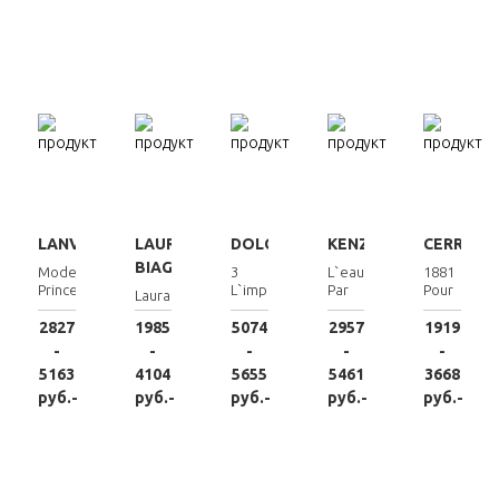
LANVIN
LAURA
DOLCE&GABBANA
KENZO
CERRUTI
BIAGIOTTI
Modern
3
L`eau
1881
Princess
L`imperatrice
Par
Pour
Laura
Kenzo
Femme
Woman
2827
1985
5074
2957
1919
-
-
-
-
-
5163
4104
5655
5461
3668
руб.-
руб.-
руб.-
руб.-
руб.-