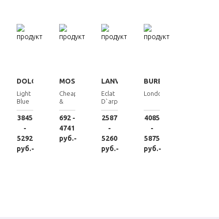
DOLCE&GABBANA
MOSCHINO
LANVIN
BURBERRY
Light
Cheap
Eclat
London
Blue
&
D`arpege
Chic I
Love
3845
692 -
2587
4085
Love
-
4741
-
-
5292
руб.-
5260
5875
руб.-
руб.-
руб.-