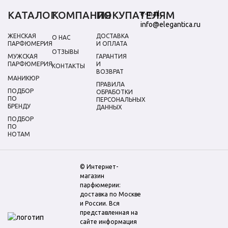
КАТАЛОГ
КОМПАНИЯ
ПОКУПАТЕЛЯМ
e-mail:
info@elegantica.ru
ЖЕНСКАЯ
ДОСТАВКА
О НАС
ПАРФЮМЕРИЯ
И ОПЛАТА
ОТЗЫВЫ
МУЖСКАЯ
ГАРАНТИЯ
ПАРФЮМЕРИЯ
И
КОНТАКТЫ
ВОЗВРАТ
МАНИКЮР
ПРАВИЛА
ПОДБОР
ОБРАБОТКИ
ПО
ПЕРСОНАЛЬНЫХ
БРЕНДУ
ДАННЫХ
ПОДБОР
ПО
НОТАМ
© Интернет-
магазин
парфюмерии:
доставка по Москве
и России. Вся
представленная на
сайте информация