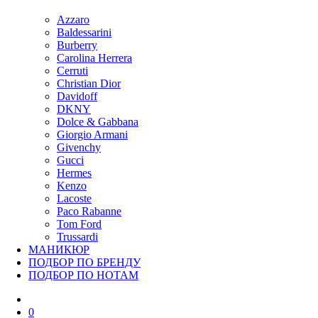
Azzaro
Baldessarini
Burberry
Carolina Herrera
Cerruti
Christian Dior
Davidoff
DKNY
Dolce & Gabbana
Giorgio Armani
Givenchy
Gucci
Hermes
Kenzo
Lacoste
Paco Rabanne
Tom Ford
Trussardi
МАНИКЮР
ПОДБОР ПО БРЕНДУ
ПОДБОР ПО НОТАМ
0