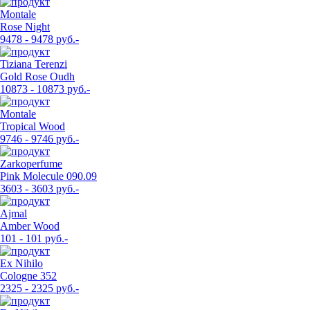
Montale
Rose Night
9478 - 9478 руб.-
Tiziana Terenzi
Gold Rose Oudh
10873 - 10873 руб.-
Montale
Tropical Wood
9746 - 9746 руб.-
Zarkoperfume
Pink Molecule 090.09
3603 - 3603 руб.-
Ajmal
Amber Wood
101 - 101 руб.-
Ex Nihilo
Cologne 352
2325 - 2325 руб.-