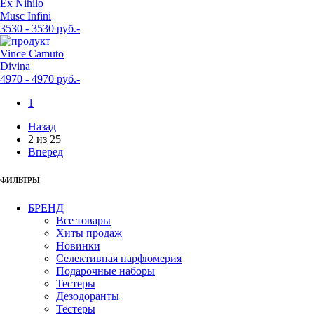
Ex Nihilo
Musc Infini
3530 - 3530 руб.-
Vince Camuto
Divina
4970 - 4970 руб.-
1
Назад
2
из
25
Вперед
ФИЛЬТРЫ
БРЕНД
Все товары
Хиты продаж
Новинки
Селективная парфюмерия
Подарочные наборы
Тестеры
Дезодоранты
Тестеры