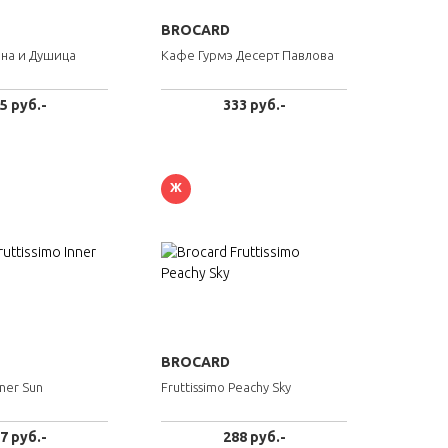
BROCARD
на и Душица
Кафе Гурмэ Десерт Павлова
5 руб.-
333 руб.-
Ж
BROCARD
nner Sun
Fruttissimo Peachy Sky
7 руб.-
288 руб.-