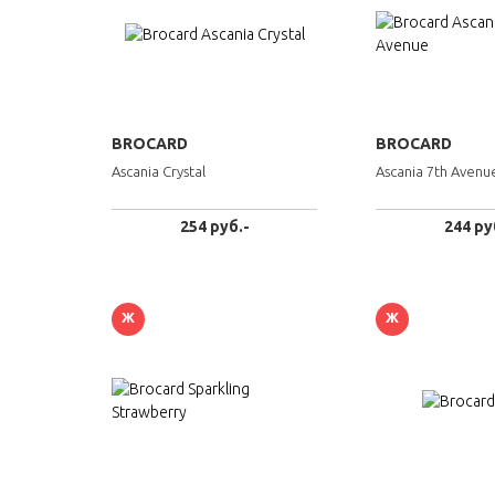
BROCARD
BROCARD
Ascania Crystal
Ascania 7th Avenu
254 руб.-
244 ру
Ж
Ж