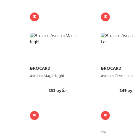
Ж
Ж
BROCARD
BROCARD
Ascania Magic Night
Ascania Green Lea
253 руб.-
249 ру
Ж
Ж