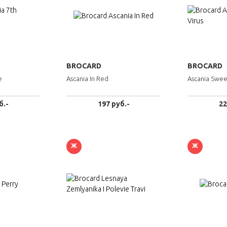
BROCARD
BROCARD
e
Ascania In Red
Ascania Swee
б.-
197 руб.-
22
Ж
Ж