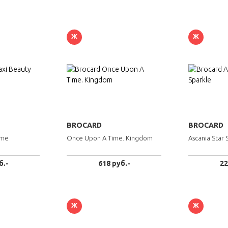
Ж
Ж
BROCARD
BROCARD
ime
Once Upon A Time. Kingdom
Ascania Star 
б.-
618 руб.-
22
Ж
Ж