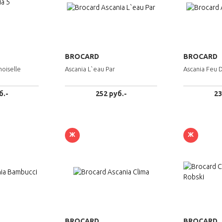
BROCARD
BROCARD
oiselle
Ascania L`eau Par
Ascania Feu 
б.-
252 руб.-
23
Ж
Ж
BROCARD
BROCARD