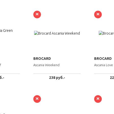
Ж
Ж
BROCARD
BROCARD
f
Ascania Weekend
Ascania Love
б.-
238 руб.-
22
Ж
Ж