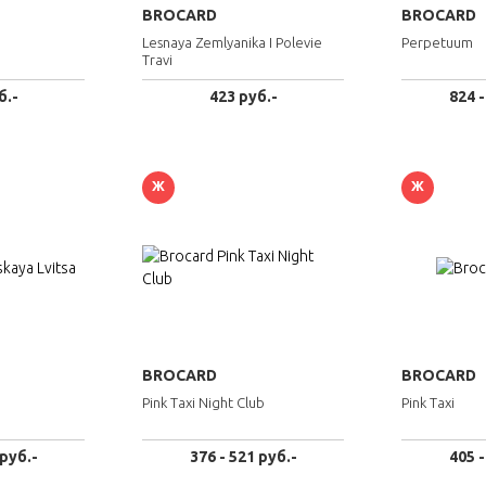
BROCARD
BROCARD
Lesnaya Zemlyanika I Polevie
Perpetuum
Travi
б.-
423 руб.-
824 -
Ж
Ж
BROCARD
BROCARD
Pink Taxi Night Club
Pink Taxi
 руб.-
376 - 521 руб.-
405 -