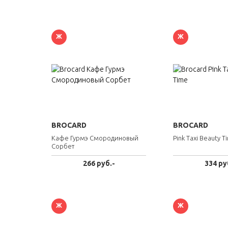
Ж
Ж
BROCARD
BROCARD
Кафе Гурмэ Смородиновый
Pink Taxi Beauty T
Сорбет
266 руб.-
334 ру
Ж
Ж