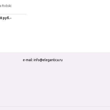
a Robski
8 руб.-
e-mail:
info@elegantica.ru