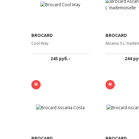
BROCARD
BROCARD
Cool Way
Ascania 5 L`madem
245 руб.-
244 ру
Ж
Ж
BROCARD
BROCARD