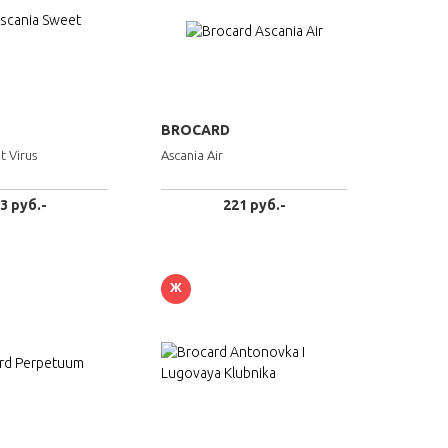
BROCARD
t Virus
Ascania Air
3 руб.-
221 руб.-
Ж