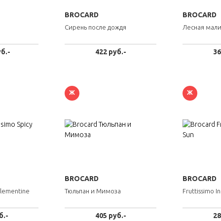
BROCARD
BROCARD
Сирень после дождя
Лесная мали
б.-
422 руб.-
36
Ж
Ж
BROCARD
BROCARD
Clementine
Тюльпан и Мимоза
Fruttissimo I
б.-
405 руб.-
28