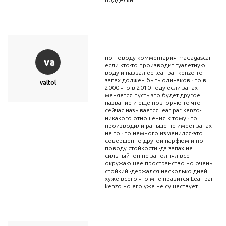
по поводу комментария madagascar-
va
если кто-то производит туалетную
воду и назвал ее lear par kenzo то
запах должен быть одинаков что в
valtol
2000 что в 2010 году если запах
меняется пусть это будет другое
название и еще повторяю то что
сейчас называется lear par kenzo-
никакого отношения к тому что
производили раньше не имеет-запах
не то что немного изменился-это
совершенно другой парфюм и по
поводу стойкости -да запах не
сильный -он не заполнял все
окружающее пространство но очень
стойкий -держался несколько дней
хуже всего что мне нравится Lear par
kehzo но его уже не существует