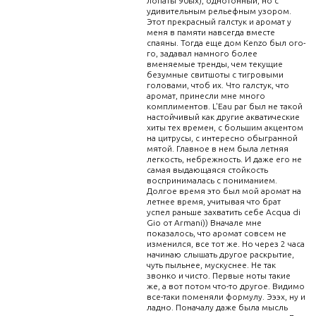
лопаты 90ых), однотонный, но с
удивительным рельефным узором.
Этот прекрасный галстук и аромат у
меня в памяти навсегда вместе
спаяны. Тогда еще дом Kenzo был ого-
го, задавал намного более
вменяемые тренды, чем текущие
безумные свитшоты с тигровыми
головами, чтоб их. Что галстук, что
аромат, принесли мне много
комплиментов. L'Eau par был не такой
настойчивый как другие акватические
хиты тех времен, с большим акцентом
на цитрусы, с интересно обыгранной
мятой. Главное в нем была летняя
легкость, небрежность. И даже его не
самая выдающаяся стойкость
воспринималась с пониманием.
Долгое время это был мой аромат на
летнее время, учитывая что брат
успел раньше захватить себе Acqua di
Gio от Armani)) Вначале мне
показалось, что аромат совсем не
изменился, все тот же. Но через 2 часа
начинаю слышать другое раскрытие,
чуть пыльнее, мускуснее. Не так
звонко и чисто. Первые ноты такие
же, а вот потом что-то другое. Видимо
все-таки поменяли формулу. Эээх, ну и
ладно. Поначалу даже была мысль