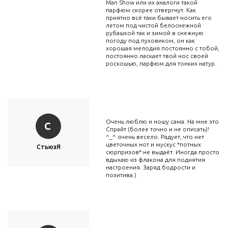
Man Show или их аналоги такой
парфюм скорее отвергнут. Как
приятно всё таки бывает носить его
летом под чистой белоснежной
рубашкой так и зимой в снежную
погоду под пуховиком, он как
хорошая мелодия постоянно с тобой,
постоянно ласкает твой нос своей
роскошью, парфюм для тонких натур.
Очень люблю и ношу сама. На мне это
С
Спрайт (более точно и не описать)!
^_^ очень весело. Радует, что нет
цветочных нот и мускус *потных
СтьюзЯ
сюрпризов* не выдаёт. Иногда просто
вдыхаю из флакона для поднятия
настроения. Заряд бодрости и
позитива.)