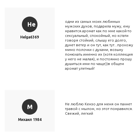
одни из самых моих любимых
He
мужских духов, подарила мужу, ему
нравится.аромат как по мне какой-то
сексуальный, спокойный, но кстати
Helga6369
говоря стойкий, слышу его долго,
дунет ветер и он тут, как тут...прохожу
мимо полочки с духами, возьму
понюхать именно их (хотя коллекция
у него не малая), и постоянно прошу
душиться ими по чаще))в общем
аромат улетный!
Не люблю Кензо для меня он пахнет
М
травой с мылом, но этот понравился.
Свежий, легкий
Михаил 1984