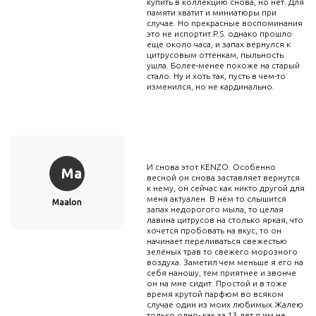
купить в коллекцию снова, но нет. Для
памяти хватит и миниатюры при
случае. Но прекрасные воспоминания
это не испортит.P.S. однако прошло
еще около часа, и запах вернулся к
цитрусовым оттенкам, пыльность
ушла. Более-менее похоже на старый
стало. Ну и хоть так, пусть в чем-то
изменился, но не кардинально.
И снова этот KENZO. Особенно
Ma
весной он снова заставляет вернутся
к нему, он сейчас как никто другой для
меня актуален. В нём то слышится
Maalon
запах недорогого мыла, то целая
лавина цитрусов на столько яркая, что
хочется пробовать на вкус, то он
начинает переливаться свежестью
зелёных трав то свежего морозного
воздуха. Заметил чем меньше я его на
себя наношу, тем приятнее и звонче
он на мне сидит. Простой и в тоже
время крутой парфюм во всяком
случае один из моих любимых.Жалею
только одно- как за 13 лет я им не