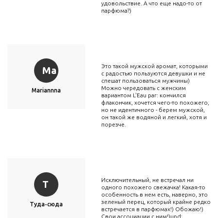
удовольствие. А что еще надо-то от
парфюма?)
Это такой мужской аромат, которыми
Ma
с радостью пользуются девушки и не
спешат пользоваться мужчины)
Можно чередовать с женским
Mariannna
вариантом L'Eau par: кончился
флакончик, хочется чего-то похожего,
но не идентичного - берем мужской,
он такой же водяной и легкий, хотя и
порезче.
Исключительный, не встречал ни
Т
одного похожего свежачка! Какая-то
особенность в нем есть, наверно, это
зеленый перец, который крайне редко
Туда-сюда
встречается в парфюмах!) Обожаю!)
Свои ассоциации с ним!)upd: