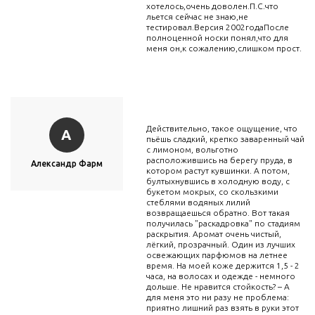
хотелось,очень доволен.П.С.что
льется сейчас не знаю,не
тестировал.Версия 2002годаПосле
полноценной носки понял,что для
меня он,к сожалению,слишком прост.
Действительно, такое ощущение, что
А
пьёшь сладкий, крепко заваренный чай
с лимоном, вольготно
расположившись на берегу пруда, в
Александр Фарм
котором растут кувшинки. А потом,
бултыхнувшись в холодную воду, с
букетом мокрых, со скользкими
стеблями водяных лилий
возвращаешься обратно. Вот такая
получилась "раскадровка" по стадиям
раскрытия. Аромат очень чистый,
лёгкий, прозрачный. Один из лучших
освежающих парфюмов на летнее
время. На моей коже держится 1,5 - 2
часа, на волосах и одежде - немного
дольше. Не нравится стойкость? – А
для меня это ни разу не проблема:
приятно лишний раз взять в руки этот