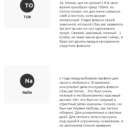
Эх, Улитка, зря не купили!:) Я в свое
TO
время приобрел сразу 100ml. но
потом понял, что для меня слишком
слаб и нестоек, хотя аромат
TOR
интересный. Отдал флакон своей
знакомой, которой L'Eau par нравился,
так вот на нее он сел однозначно
лучше. Свежий, красивый, нежный...:)
Кстати, не знаю каков аромат сейчас, я
брал лет десять назад в прозрачном
округлом флаконе.
2 года назад выбирала парфюм для
Na
своего любимого. В магазине
консультант дала послушать флакон
L'Eau par Kenzo....Это был очень
Natlie
нежный и необыкновенно красивый
аромат. Нет, это был не сильный и
страстный запах мужчины. Скорее, он
был как первая любовь, как легкое
облачко. Для романтичных и светлых
дней. Для теплого лета и прогулок
под луной.К огромному сожалению, я
не запомнила точное название