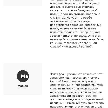
наверное, издеваетесь?Но сладость
довольно быстро выветрилась,
остались холодные "водянистые"
ноты. Довольно стойкие. Довольно
слышимые. Но увы - не особо
любимые мной. Хотя иногда
пробиваются довольно интересные
нотки, но тем не менее.Если вам
нравится "водянка" - наверное, этот
аромат придётся по вкусу. Он в этом
плане действительно интересен. Если,
конечно, справитесь с первичной
сладкой унисексовой волной.
Запах французский- кто хочет испытать
Ma
запах столицы парфюмерии- смело
берите! Я им почти, я пишу почти
обливаюсь! Мне невероятно приятно
Maalon
улавливать его ноты когда просто
идёшь или находишься в помещении.
Запах лёгкости, прозрачности, он
дополняет владельца, создавая некий
невидимый мыльный пузырь и всё что
находится внутри этого пузыря отдаёт