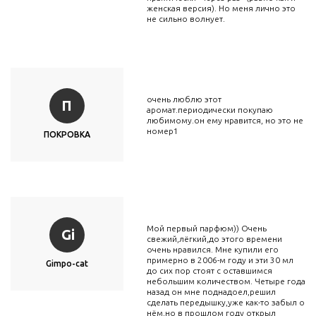
женская версия). Но меня лично это
не сильно волнует.
очень люблю этот
П
аромат.периодически покупаю
любимому.он ему нравится, но это не
номер1
ПОКРОВКА
Мой первый парфюм)) Очень
Gi
свежий,лёгкий,до этого времени
очень нравился. Мне купили его
примерно в 2006-м году и эти 30 мл
Gimpo-cat
до сих пор стоят с оставшимся
небольшим количеством. Четыре года
назад он мне поднадоел,решил
сделать передышку,уже как-то забыл о
нём,но в прошлом году открыл