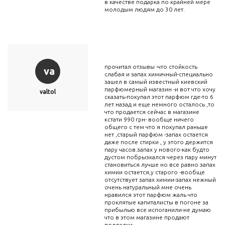
в качестве подарка по крайней мере
молодым людям до 30 лет.
прочитал отзывы -что стойкость
va
слабая и запах химичный-специально
зашел в самый известный киевский
парфюмерный магазин -и вот что хочу
valtol
сказать-покупал этот парфюм где-то 6
лет назад и еще немного осталось ,то
что продается сейчас в магазине
кстати 990 грн- вообще ничего
общего с тем что я покупал раньше
нет ,старый парфюм -запах остается
даже после стирки , у этого держится
пару часов.запах у нового-как будто
дустом побрызкался через пару минут
становиться лучше но все равно запах
химии остается,у старого -вообще
отсутствует запах химии-запах нежный
очень натуральный.мне очень
нравился этот парфюм жаль что
проклятые капиталисты в погоне за
прибылью все испоганили-не думаю
что в этом магазине продают
подделки