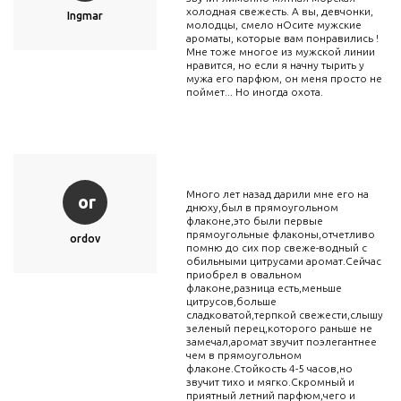
холодная свежесть. А вы, девчонки,
Ingmar
молодцы, смело нОсите мужские
ароматы, которые вам понравились !
Мне тоже многое из мужской линии
нравится, но если я начну тырить у
мужа его парфюм, он меня просто не
поймет... Но иногда охота.
Много лет назад дарили мне его на
or
днюху,был в прямоугольном
флаконе,это были первые
прямоугольные флаконы,отчетливо
ordov
помню до сих пор свеже-водный с
обильными цитрусами аромат.Сейчас
приобрел в овальном
флаконе,разница есть,меньше
цитрусов,больше
сладковатой,терпкой свежести,слышу
зеленый перец,которого раньше не
замечал,аромат звучит поэлегантнее
чем в прямоугольном
флаконе.Стойкость 4-5 часов,но
звучит тихо и мягко.Скромный и
приятный летний парфюм,чего и