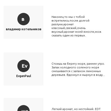
Наконец то мы с тобой
в
встретились.после долгой
разлуки,аромат
классный,свежий,очень
владимир котельников
вкусный,аромат моей юности,мож
сказать один из первых.
Стоишь на берегу моря, раннее утро.
Ev
Запах холодного соленого моря
смешивается с запахом лимонных
деревьев. Вдохнул и нырнул в воду...
EvgenPaul
Легкий аромат, но нестойкий. EDT