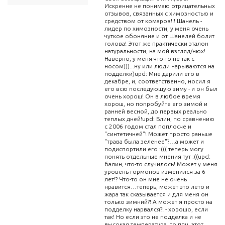
Искренне не понимаю отрицательных
отзывов, связанных с химозностью и
средством от комаров!!! Шанель -
лидер по химозности, у меня очень
чуткое обоняние и от Шанелей болит
голова! Этот же практически эталон
натуральности, на мой взгляд/нюх!
Наверно, у меня что-то не так с
носом)))...ну или люди нарываются на
подделки)upd: Мне дарили его в
декабре, и, соответственно, носил я
его всю последующую зиму - и он был
очень хорош! Он в любое время
хорош, но попробуйте его зимой и
ранней весной, до первых реально
теплых дней!upd: Блин, по сравнению
с 2006 годом стал поплосче и
"синтетичней"! Может просто раньше
"трава была зеленее"?…а может и
подиспортили его :((( теперь могу
понять отдельные мнения тут :((upd:
балин, что-то случилось! Может у меня
уровень гормонов изменился за 6
лет!? Что-то он мне не очень
нравится…теперь, может это лето и
жара так сказывается и для меня он
только зимний?! А может я просто на
подделку нарвался?! - хорошо, если
так! Но если это не подделка и не
высокая температура, то ппц, этот