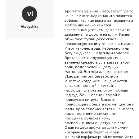
Аромат-ощущение. Лето, август где-то
Vl
на нашем юге.Жарко так что плавится
асфальт, на лице выступает испарина а
любое движение кажется
Vladyshka
чрезмерным усилием, даже если это
движение по дороге на пляж. Камни
обжигают ступни даже сквозь
ненадежную защиту тонких вьетнамок.
И вот наконец вода. Небрежно и на
бегу скидываешь одежду и головой
бросаешься в одуряющую сине-
зеленую свежесть с легким запахом
соли, водорослей и цветущих
магнолий. Вот чем для меня пахнет
L'Eau par: летом. Беззаботной
юностью когда жизнь еще кажется
слишком простой и легкой, а
чарующая улыбка залогом победы
над судьбой. Соленой водой с
привкусом цитруса. Бризом,
приносящим с берега аромат цветов и
мяты. Аромат не меняется и не играет,
лишь постепенно стихает, на
прощание обласкав кожу
воспоминанием о цветущем лете.
Один из двух ароматов для мужчин,
которые всегда будут на моей
женской парфюмерной полочке. Хотя