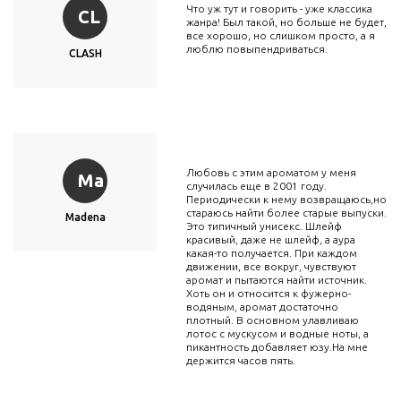
Что уж тут и говорить - уже классика
CL
жанра! Был такой, но больше не будет,
все хорошо, но слишком просто, а я
люблю повыпендриваться.
CLASH
Любовь с этим ароматом у меня
Ma
случилась еще в 2001 году.
Периодически к нему возвращаюсь,но
стараюсь найти более старые выпуски.
Madena
Это типичный унисекс. Шлейф
красивый, даже не шлейф, а аура
какая-то получается. При каждом
движении, все вокруг, чувствуют
аромат и пытаются найти источник.
Хоть он и относится к фужерно-
водяным, аромат достаточно
плотный. В основном улавливаю
лотос с мускусом и водные ноты, а
пикантность добавляет юзу.На мне
держится часов пять.