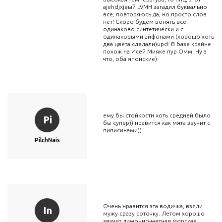
ajehdjxjвый LVMH загадил буквально
все, повторяюсь да, но просто слов
нет! Скоро будем вонять все
одинаково синтетически и с
одинаковыми айфонами (хорошо хоть
два цвета сделали)upd: В базе крайне
похож на Исей Мияке пур Омм! Ну а
что, оба японские)
ему бы стойкости хоть средней было
Pi
бы супер)) нравится как мята звучит с
пиписинами))
PilchNais
Очень нравится эта водичка, взяли
In
мужу сразу соточку. Летом хорошо
звучит лимонно-мятная морская