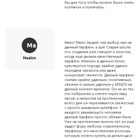
бы для того чтобы можно было снять
колпачок и помечтать..
Мало! Мало людей, чей выбор пал на
Ma
данный парфюм, а зря! Старая школа
его создания уже говорит о многом,
когда ещё делали качественный
Maalon
парфюм. Именно в данном Kenzo
чувствуется порода, крайне удачно
передана свежесть или даже
концентрат свежести. Данный парфюм
считаю крайне удачным, позитивным,
свежим и самым удачным у KENZO на
данный момент времени. Он не из тех,
что побрызгал и слетел через пару
часов, а напротив на протяжении
всего дня он переливается свежестью
с просто шикарным шлейфом. У
каждого уважающего человека
данный парфюм просто обязан быть.
Уже на протяжении многих лет он ещё
задаст фору любому современному
парфюму- это качественная роскошь
которую можно купить за деньги да и