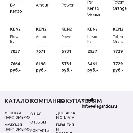
KENZO
KENZO
KENZO
KENZO
KENZO
Flower
Amour
Power
L`eau
Totem
By
Par
Orange
Kenzo
Kenzo
Woman
7037
7671
5731
2957
7729
-
-
-
-
-
7664
8198
5731
5461
7729
руб.-
руб.-
руб.-
руб.-
руб.-
КАТАЛОГ
КОМПАНИЯ
ПОКУПАТЕЛЯМ
e-mail:
info@elegantica.ru
ЖЕНСКАЯ
ДОСТАВКА
О НАС
ПАРФЮМЕРИЯ
И ОПЛАТА
ОТЗЫВЫ
МУЖСКАЯ
ГАРАНТИЯ
ПАРФЮМЕРИЯ
И
КОНТАКТЫ