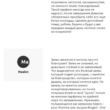
позитивом, чистотой, прозрачностью,
он немного тихий, повседневный.
Такой парфюм никогда мне не
надоест, после завершения флакона
обязательно приобрету себе его ещё.
Kenzo молодцы, сделали достойный
товар, ребята, берите и будет у вас
праздник каждый день- честное слово
не пожалеете!
Запах свежести и чистоты просто
Ma
благоухает! Запах не сильный, но
довольно стойкий и не навязчивый.
Что выделяется- это богатый запах,
Maalon
который отдаёт роскошью, с налётом
на благородство, которым хочется
дышать, за которым хочется идти. По
началу он кажется сильно
концентрированным, но после
получаса встаёт в своё "русло" похож
на женские парфюмы по крайней
мере по направлению. Мужчинам,
пользующихся как например Azzaro -
pour Homme или Jacques Bogart - One