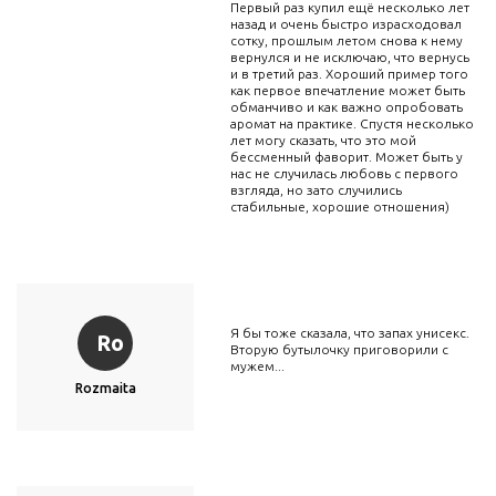
Первый раз купил ещё несколько лет
назад и очень быстро израсходовал
сотку, прошлым летом снова к нему
вернулся и не исключаю, что вернусь
и в третий раз. Хороший пример того
как первое впечатление может быть
обманчиво и как важно опробовать
аромат на практике. Спустя несколько
лет могу сказать, что это мой
бессменный фаворит. Может быть у
нас не случилась любовь с первого
взгляда, но зато случились
стабильные, хорошие отношения)
Я бы тоже сказала, что запах унисекс.
Ro
Вторую бутылочку приговорили с
мужем...
Rozmaita