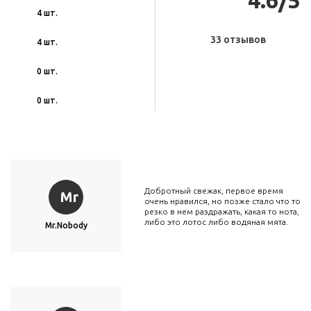
4.6/5
4 шт.
33 отзывов
4 шт.
0 шт.
0 шт.
Добротный свежак, первое время
Mr
очень нравился, но позже стало что то
резко в нем раздражать, какая то нота,
либо это лотос либо водяная мята.
Mr.Nobody