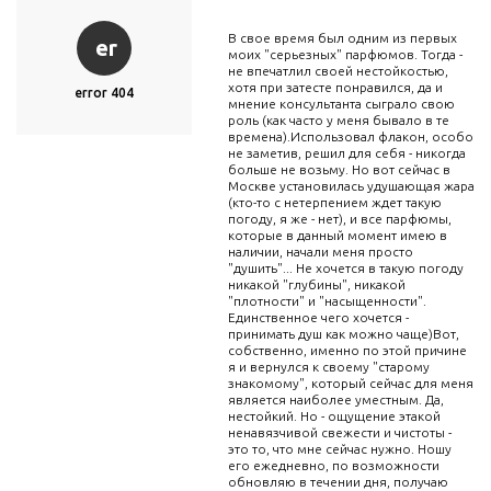
В свое время был одним из первых
er
моих "серьезных" парфюмов. Тогда -
не впечатлил своей нестойкостью,
хотя при затесте понравился, да и
error 404
мнение консультанта сыграло свою
роль (как часто у меня бывало в те
времена).Использовал флакон, особо
не заметив, решил для себя - никогда
больше не возьму. Но вот сейчас в
Москве установилась удушающая жара
(кто-то с нетерпением ждет такую
погоду, я же - нет), и все парфюмы,
которые в данный момент имею в
наличии, начали меня просто
"душить"... Не хочется в такую погоду
никакой "глубины", никакой
"плотности" и "насыщенности".
Единственное чего хочется -
принимать душ как можно чаще)Вот,
собственно, именно по этой причине
я и вернулся к своему "старому
знакомому", который сейчас для меня
является наиболее уместным. Да,
нестойкий. Но - ощущение этакой
ненавязчивой свежести и чистоты -
это то, что мне сейчас нужно. Ношу
его ежедневно, по возможности
обновляю в течении дня, получаю