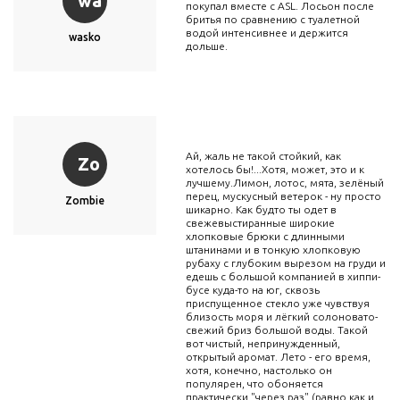
wa
покупал вместе с ASL. Лосьон после
бритья по сравнению с туалетной
водой интенсивнее и держится
wasko
дольше.
Ай, жаль не такой стойкий, как
Zo
хотелось бы!...Хотя, может, это и к
лучшему.Лимон, лотос, мята, зелёный
перец, мускусный ветерок - ну просто
Zombie
шикарно. Как будто ты одет в
свежевыстиранные широкие
хлопковые брюки с длинными
штанинами и в тонкую хлопковую
рубаху с глубоким вырезом на груди и
едешь с большой компанией в хиппи-
бусе куда-то на юг, сквозь
приспущенное стекло уже чувствуя
близость моря и лёгкий солоновато-
свежий бриз большой воды. Такой
вот чистый, непринужденный,
открытый аромат. Лето - его время,
хотя, конечно, настолько он
популярен, что обоняется
практически "через раз" (равно как и