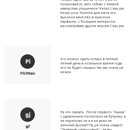
пользовался, зато сейчас с лихвой
наверстаю упущенное! Kenzo L'eau par
Kenzo pour Homme для меня это
высокое качество в мужском
парфюме, с большим интересом
рассматриваю другие версии L'eau par
его можно одеть только в теплый
Pi
летний день в остальное время года
его не будет слышно так как очень уж
нежен
PilchNais
Ну что сказать...После первого "пшика"
gj
с удивлением посмотрел на бутылку: а
не перепутал ли я и не взял ли
женский аромат? Ну уж очень сладко!
gjf
"Зелёный, цитрусовый" - да вы,