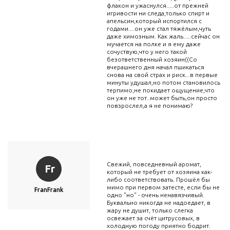
флакон и ужаснулся.....от прежней
игривости ни следа,только спирт и
апельсин,который испортился с
годами....он уже стал тяжёлым,чуть
даже химозным. Как жаль.....сейчас он
мучается на полке и я ему даже
сочуствую,что у него такой
безответственный хозяин((Со
вчерашнего дня начал пшикаться
снова на свой страх и риск...в первые
минуты удушал,но потом становилось
терпимо,не покидает ощущение,что
он уже не тот..может быть,он просто
повзрослел,а я не понимаю?
Свежий, повседневный аромат,
Fr
который не требует от хозяина как-
либо соответствовать. Прошёл бы
мимо при первом затесте, если бы не
FranFrank
одно "но" - очень ненавязчивый.
Буквально никогда не надоедает, в
жару не душит, только слегка
освежает за счёт цитрусовых, в
холодную погоду приятно бодрит.