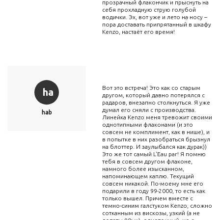
прозрачный флакончик и прыснуть на
себя прохладную струю голубой
водички. Эх, вот уже и лето на носу –
пора доставать припрятанный в шкафу
Kenzo, настаёт его время!
Вот это встреча! Это как со старым
ha
другом, который давно потерялся с
радаров, внезапно столкнуться. Я уже
думал его сняли с производства.
hab
Линейка Kenzo меня тревожит своими
однотипными флаконами (и это
совсем не комплимент, как в нише), и
в попытке в них разобраться брызнул
на блоттер. И заулыбался как дурак))
Это же тот самый L'Eau par! Я помню
тебя в совсем другом флаконе,
намного более изысканном,
напоминающем каплю. Текущий
совсем никакой. По-моему мне его
подарили в году 99-2000, то есть как
только вышел. Причем вместе с
темно-синим галстуком Kenzo, сложно
сотканным из вискозы, узкий (а не