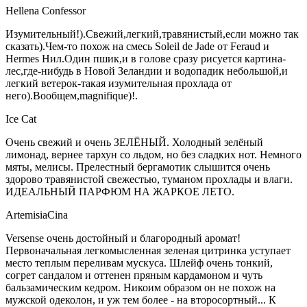
Hellena Confessor
Изумительный!).Свежий,легкий,травянистый,если можно так
сказать).Чем-то похож на смесь Soleil de Jade от Feraud и
Hermes Нил.Один пшик,и в голове сразу рисуется картина-
лес,где-нибудь в Новой Зеландии и водопадик небольшой,и
легкий ветерок-такая изумительная прохлада от
него).Вообщем,magnifique)!.
Ice Cat
Очень свежий и очень ЗЕЛЁНЫЙ. Холодный зелёный
лимонад, вернее тархун со льдом, но без сладких нот. Немного
мяты, мелисы. Прелестный бергамотик слышится очень
здорово травянистой свежестью, туманом прохлады и влаги.
ИДЕАЛЬНЫЙ ПАРФЮМ НА ЖАРКОЕ ЛЕТО.
ArtemisiaCina
Versense очень достойный и благородный аромат!
Первоначальная легкомысленная зеленая цитринка уступает
место теплым переливам мускуса. Шлейф очень тонкий,
согрет сандалом и оттенен пряным кардамоном и чуть
бальзамическим кедром. Никоим образом он не похож на
мужской одеколон, и уж тем более - на второсортный... К