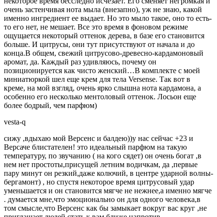
некоторое время бесследно исчезает. Его сменяет негромкая и
очень застенчивая нота мыла (внезапно), уж не знаю, какой
именно ингредиент ее выдает. Но это мыло такое, оно то есть-
то его нет, не мешает. Все это время в фоновом режиме
ощущается некоторый оттенок дерева, в базе его становится
больше. И цитрусы, они тут присутствуют от начала и до
конца.В общем, свежий цитрусово-древесно-кардамоновый
аромат, да. Каждый раз удивляюсь, почему он
позиционируется как чисто женский…В комплекте с моей
миниатюркой шел еще крем для тела Versense. Так вот в
креме, на мой взгляд, очень ярко слышна нота кардамона, а
особенно его несколько ментоловый оттенок. Лосьон еще
более бодрый, чем парфюм)
vesta-q
сижу ,вдыхаю мой Версенс и балдею))у нас сейчас +23 и
Версаче блистателен! это идеальный парфюм на такую
температуру, по звучанию ( на кого сядет) он очень богат ,в
нем нет простоты,присущей летним водичкам, да ,первые
пару минут он резкий,даже колючий, в центре ударной волны-
бергамонт) , но спустя некоторое время цитрусовый удар
уменьшается и он становится мягче не нежнее,а именно мягче
. думается мне,что эмоционально он для одного человека,в
том смысле,что Версенс как бы замыкает вокруг вас круг ,не
приглашает людей стать к вам ближе,напротив