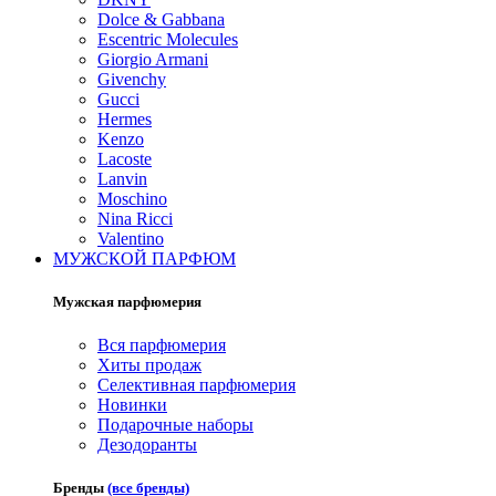
Dolce & Gabbana
Escentric Molecules
Giorgio Armani
Givenchy
Gucci
Hermes
Kenzo
Lacoste
Lanvin
Moschino
Nina Ricci
Valentino
МУЖСКОЙ ПАРФЮМ
Мужская парфюмерия
Вся парфюмерия
Хиты продаж
Селективная парфюмерия
Новинки
Подарочные наборы
Дезодоранты
Бренды
(все бренды)