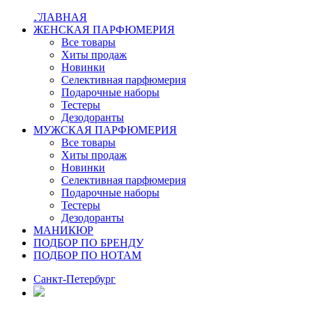
Na
ta
В
Da
Da
Do
In
Me
ko
Kr
Ev
wi
Dy
В
Da
sn
Т
al
Pa
sa
sa
An
ro
ta
la
fo
le
tu
М
Na
Н
Vl
Ga
Su
Р
He
Ic
Ar
Mu
4M
ve
Th
Vi
El
Pa
4M
da
ol
Na
Di
ГЛАВНАЯ
ЖЕНСКАЯ ПАРФЮМЕРИЯ
Все товары
Хиты продаж
Новинки
Селективная парфюмерия
Подарочные наборы
Тестеры
Дезодоранты
МУЖСКАЯ ПАРФЮМЕРИЯ
Все товары
Хиты продаж
Новинки
Селективная парфюмерия
Подарочные наборы
Тестеры
Дезодоранты
МАНИКЮР
ПОДБОР ПО БРЕНДУ
ПОДБОР ПО НОТАМ
Санкт-Петербург