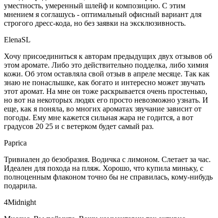
уместность, умеренный шлейф и композицию. С этим
мнением я соглашусь - оптимальный офисный вариант для
строгого дресс-кода, но без заявки на эксклюзивность.
ElenaSL
Хочу присоединиться к авторам предыдущих двух отзывов об
этом аромате. Либо это действительно подделка, либо химия
кожи. Об этом оставляла свой отзыв в апреле месяце. Так как
знаю не понаслышке, как богато и интересно может звучать
этот аромат. На мне он тоже раскрывается очень простенько,
но вот на некоторых людях его просто невозможно узнать. И
еще, как я поняла, во многих ароматах звучание зависит от
погоды. Ему мне кажется сильная жара не годится, а вот
градусов 20 25 и с ветерком будет самый раз.
Paprica
Тривиален до безобразия. Водичка с лимоном. Слетает за час.
Идеален для похода на пляж. Хорошо, что купила миньку, с
полноценным флаконом точно бы не справилась, кому-нибудь
подарила.
4Midnight