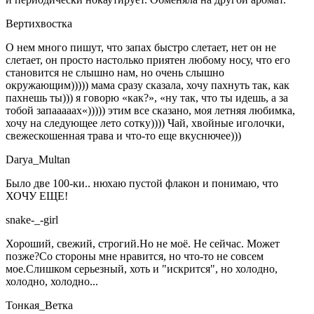
Вертихвостка
О нем много пишут, что запах быстро слетает, нет он не
слетает, он просто настолько приятен любому носу, что его
становится не слышно нам, но очень слышно
окружающим))))) мама сразу сказала, хочу пахнуть так, как
пахнешь ты))) я говорю «как?», «ну так, что ты идешь, а за
тобой запааааах«))))) этим все сказано, моя летняя любимка,
хочу на следующее лето сотку)))) Чай, хвойные иголочки,
свежескошенная трава и что-то еще вкуснючее)))
Darya_Multan
Было две 100-ки.. нюхаю пустой флакон и понимаю, что
ХОЧУ ЕЩЕ!
snake-_-girl
Хороший, свежий, строгий.Но не моё. Не сейчас. Может
позже?Со стороны мне нравится, но что-то не совсем
мое.Слишком серьезный, хоть и "искрится", но холодно,
холодно, холодно...
Тонкая_Ветка