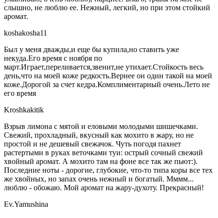
слышно, не люблю ее. Нежный, легкий, но при этом стойкий
аромат.
koshakosha11
Был у меня дважды,и еще бы купила,но ставить уже
некуда.Его время с ноября по
март.Играет,переливается,звенит,не утихает.Стойкость весь
день,что на моей коже редкость.Вернее он один такой на моей
коже.Дорогой за счет кедра.Комплиментарный очень.Лето не
его время
Kroshkakitik
Взрыв лимона с мятой и еловыми молодыми шишечками.
Свежий, прохладный, вкусный как мохито в жару, но не
простой и не дешевый свежачок. Чуть погодя пахнет
растертыми в руках веточками туи: острый сочный свежий
хвойный аромат. А мохито там на фоне все так же пьют:).
Последние ноты - дорогие, глубокие, что-то типа коры все тех
же хвойных, но запах очень нежный и богатый. Мммм...
люблю - обожаю. Мой аромат на жару-духоту. Прекрасный!
Ev.Yamushina