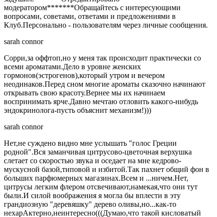
модератором*******Обращайтесь с интересующими
вопросами, советами, ответами и предложениями в
Клуб.Персонально - пользователям через личные сообщения.
sarah connor
Сорри,за оффтоп,но у меня так происходит практически со
всеми ароматами.Дело в уровне женских
гормонов(эстрогенов),который утром и вечером
неодинаков.Перед сном многие ароматы сказочно начинают
открывать свою красоту.Вернее мы их начинаем
воспринимать ярче.Давно мечтаю отловить какого-нибудь
эндокринолога-пусть объяснит механизм!)))
sarah connor
Нет,не суждено видно мне услышать "голос Греции
родной".Вся заманчивая цитрусово-цветочная верхушка
слетает со скоростью звука и оседает на мне кедрово-
мускусной базой,типовой и избитой.Так пахнет общий фон в
больших парфюмерных магазинах.Всем и ...ничем.Нет,
цитрусы легким флером отсвечивают,намекая,что они тут
были.И силой воображения я могла бы вплести в эту
грандиозную "деревяшку" дерево оливы,но...как-то
нехарАктерно,неинтересно(((Думаю,что такой кисловатый