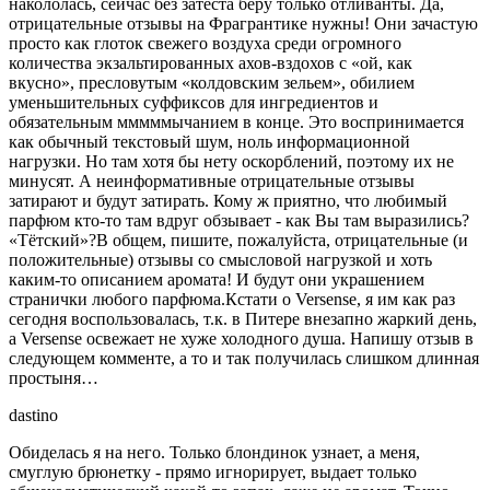
накололась, сейчас без затеста беру только отливанты. Да,
отрицательные отзывы на Фрагрантике нужны! Они зачастую
просто как глоток свежего воздуха среди огромного
количества экзальтированных ахов-вздохов с «ой, как
вкусно», пресловутым «колдовским зельем», обилием
уменьшительных суффиксов для ингредиентов и
обязательным мммммычанием в конце. Это воспринимается
как обычный текстовый шум, ноль информационной
нагрузки. Но там хотя бы нету оскорблений, поэтому их не
минусят. А неинформативные отрицательные отзывы
затирают и будут затирать. Кому ж приятно, что любимый
парфюм кто-то там вдруг обзывает - как Вы там выразились?
«Тётский»?В общем, пишите, пожалуйста, отрицательные (и
положительные) отзывы со смысловой нагрузкой и хоть
каким-то описанием аромата! И будут они украшением
странички любого парфюма.Кстати о Versense, я им как раз
сегодня воспользовалась, т.к. в Питере внезапно жаркий день,
а Versense освежает не хуже холодного душа. Напишу отзыв в
следующем комменте, а то и так получилась слишком длинная
простыня…
dastino
Обиделась я на него. Только блондинок узнает, а меня,
смуглую брюнетку - прямо игнорирует, выдает только