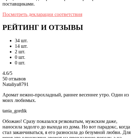
поставщиками.
Посмотреть декларации соответствия
РЕЙТИНГ И ОТЗЫВЫ
34 шт.
14 шт.
2 шт.
0 шт.
0 шт.
4.6/5
50 отзывов
Nataliya8791
Аромат нежно-прохладный, раннее весеннее утро. Один из
моих любимых.
tania_gordik
Обожаю! Сразу показался резковатым, мужским даже,
наносила задолго до выхода из дома. Но вот парадокс, когда
стал заканчиваться, я его разносила до безумной любви. Для
меня это однозначно аромат на прохладную погоду, а на