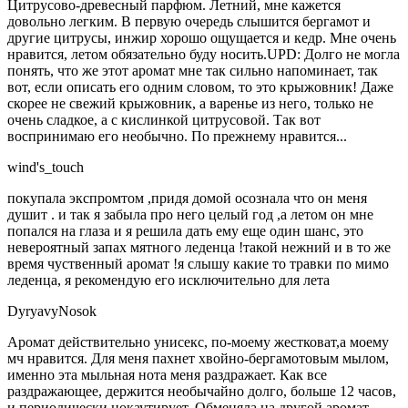
Цитрусово-древесный парфюм. Летний, мне кажется
довольно легким. В первую очередь слышится бергамот и
другие цитрусы, инжир хорошо ощущается и кедр. Мне очень
нравится, летом обязательно буду носить.UPD: Долго не могла
понять, что же этот аромат мне так сильно напоминает, так
вот, если описать его одним словом, то это крыжовник! Даже
скорее не свежий крыжовник, а варенье из него, только не
очень сладкое, а с кислинкой цитрусовой. Так вот
воспринимаю его необычно. По прежнему нравится...
wind's_touch
покупала экспромтом ,придя домой осознала что он меня
душит . и так я забыла про него целый год ,а летом он мне
попался на глаза и я решила дать ему еще один шанс, это
невероятный запах мятного леденца !такой нежний и в то же
время чуственный аромат !я слышу какие то травки по мимо
леденца, я рекомендую его исключительно для лета
DyryavyNosok
Аромат действительно унисекс, по-моему жестковат,а моему
мч нравится. Для меня пахнет хвойно-бергамотовым мылом,
именно эта мыльная нота меня раздражает. Как все
раздражающее, держится необычайно долго, больше 12 часов,
и периодически нокаутирует. Обменяла на другой аромат.