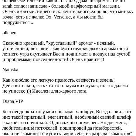
общекосметический какой-то запах, даже не аромат. Точно
sarah connor написала - большой парфюмерный магазин.
Очень избитый, ничего исключительного.Хорошо, что миньку
взяла, хоть не жалко.Эх, Versense, а мы могли бы
подружиться...
ollchen
Сказочно красивый, "хрустальный" аромат - нежный,
утонченный, летящий - как будто нежная дымка ароматного
летнего утра окутывает Вас и поднимает в воздух над суетой
и проблемами повседневности! Очень нравится!
Natuska
Как я люблю его легкую пряность, свежесть и зелень!
Действительно, есть что-то от мужских духов, но это далеко
не унисекс ))) Идеален для жаркого лета.
Diana VIP
Был неоднократно у моих знакомых-подруг. Всегда ловила от
них такой приятный, элегантный, необычный свежий шлейф
с какой-то горчинкой. Однозначно популярен. Но для меня,
любительницы потяжелей, пошипровей да позаборестей,
было не "комильфо" купить такой себе, из разряда "компотов".