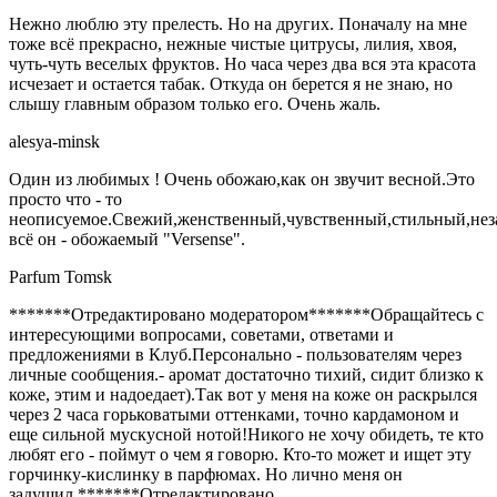
Нежно люблю эту прелесть. Но на других. Поначалу на мне
тоже всё прекрасно, нежные чистые цитрусы, лилия, хвоя,
чуть-чуть веселых фруктов. Но часа через два вся эта красота
исчезает и остается табак. Откуда он берется я не знаю, но
слышу главным образом только его. Очень жаль.
alesya-minsk
Один из любимых ! Очень обожаю,как он звучит весной.Это
просто что - то
неописуемое.Свежий,женственный,чувственный,стильный,не
всё он - обожаемый "Versense".
Parfum Tomsk
*******Отредактировано модератором*******Обращайтесь с
интересующими вопросами, советами, ответами и
предложениями в Клуб.Персонально - пользователям через
личные сообщения.- аромат достаточно тихий, сидит близко к
коже, этим и надоедает).Так вот у меня на коже он раскрылся
через 2 часа горьковатыми оттенками, точно кардамоном и
еще сильной мускусной нотой!Никого не хочу обидеть, те кто
любят его - поймут о чем я говорю. Кто-то может и ищет эту
горчинку-кислинку в парфюмах. Но лично меня он
задушил.*******Отредактировано