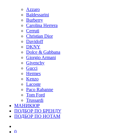
Azzaro
Baldessarini
Burberry
Carolina Herrera
Cerruti
Christian Dior
Davidoff
DKNY
Dolce & Gabbana
Giorgio Armani
Givenchy
Gucci
Hermes
Kenzo
Lacoste
Paco Rabanne
Tom Ford
Trussardi
МАНИКЮР
ПОДБОР ПО БРЕНДУ
ПОДБОР ПО НОТАМ
0