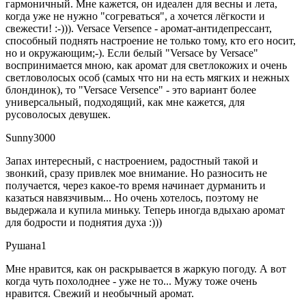
гармоничный. Мне кажется, он идеален для весны и лета,
когда уже не нужно "согреваться", а хочется лёгкости и
свежести! :-))). Versace Versence - аромат-антидепрессант,
способный поднять настроение не только тому, кто его носит,
но и окружающим;-). Если белый "Versace by Versace"
воспринимается мною, как аромат для светлокожих и очень
светловолосых особ (самых что ни на есть мягких и нежных
блондинок), то "Versace Versence" - это вариант более
универсальный, подходящий, как мне кажется, для
русоволосых девушек.
Sunny3000
Запах интересный, с настроением, радостный такой и
звонкий, сразу привлек мое внимание. Но разносить не
получается, через какое-то время начинает дурманить и
казаться навязчивым... Но очень хотелось, поэтому не
выдержала и купила миньку. Теперь иногда вдыхаю аромат
для бодрости и поднятия духа :)))
Рушана1
Мне нравится, как он раскрывается в жаркую погоду. А вот
когда чуть похолоднее - уже не то... Мужу тоже очень
нравится. Свежий и необычный аромат.