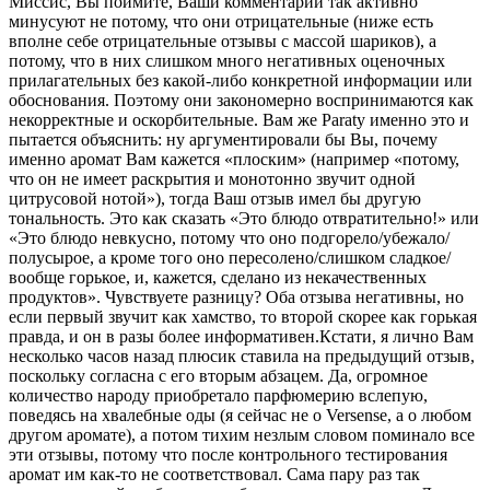
Миссис, Вы поймите, Ваши комментарии так активно
минусуют не потому, что они отрицательные (ниже есть
вполне себе отрицательные отзывы с массой шариков), а
потому, что в них слишком много негативных оценочных
прилагательных без какой-либо конкретной информации или
обоснования. Поэтому они закономерно воспринимаются как
некорректные и оскорбительные. Вам же Paraty именно это и
пытается объяснить: ну аргументировали бы Вы, почему
именно аромат Вам кажется «плоским» (например «потому,
что он не имеет раскрытия и монотонно звучит одной
цитрусовой нотой»), тогда Ваш отзыв имел бы другую
тональность. Это как сказать «Это блюдо отвратительно!» или
«Это блюдо невкусно, потому что оно подгорело/убежало/
полусырое, а кроме того оно пересолено/слишком сладкое/
вообще горькое, и, кажется, сделано из некачественных
продуктов». Чувствуете разницу? Оба отзыва негативны, но
если первый звучит как хамство, то второй скорее как горькая
правда, и он в разы более информативен.Кстати, я лично Вам
несколько часов назад плюсик ставила на предыдущий отзыв,
поскольку согласна с его вторым абзацем. Да, огромное
количество народу приобретало парфюмерию вслепую,
поведясь на хвалебные оды (я сейчас не о Versense, а о любом
другом аромате), а потом тихим незлым словом поминало все
эти отзывы, потому что после контрольного тестирования
аромат им как-то не соответствовал. Сама пару раз так