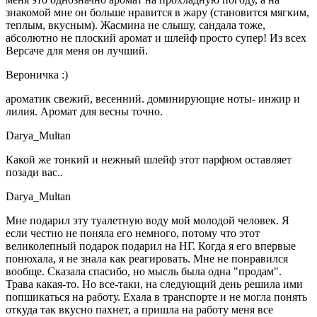
знакомой мне он больше нравится в жару (становится мягким,
теплым, вкусным). Жасмина не слышу, сандала тоже,
абсолютно не плоский аромат и шлейф просто супер! Из всех
Версаче для меня он лучший.
Вероничка :)
ароматик свежий, весенний. доминирующие ноты- инжир и
лилия. Аромат для весны точно.
Darya_Multan
Какой же тонкий и нежный шлейф этот парфюм оставляет
позади вас..
Darya_Multan
Мне подарил эту туалетную воду мой молодой человек. Я
если честно не поняла его немного, потому что этот
великолепный подарок подарил на НГ. Когда я его впервые
понюхала, я не знала как реагировать. Мне не понравился
вообще. Сказала спасибо, но мысль была одна "продам".
Трава какая-то. Но все-таки, на следующий день решила ими
попшикаться на работу. Ехала в транспорте и не могла понять
откуда так вкусно пахнет, а пришла на работу меня все