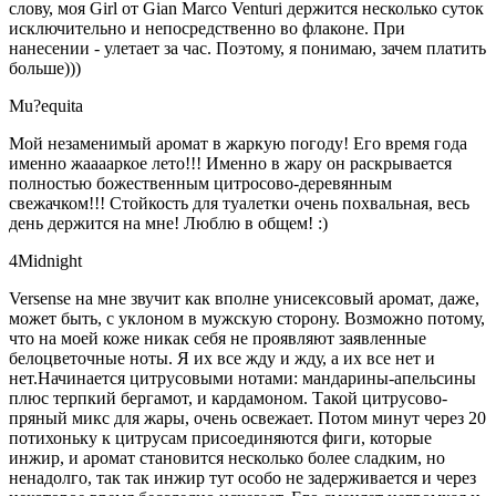
слову, моя Girl от Gian Marco Venturi держится несколько суток
исключительно и непосредственно во флаконе. При
нанесении - улетает за час. Поэтому, я понимаю, зачем платить
больше)))
Mu?equita
Мой незаменимый аромат в жаркую погоду! Его время года
именно жааааркое лето!!! Именно в жару он раскрывается
полностью божественным цитросово-деревянным
свежачком!!! Стойкость для туалетки очень похвальная, весь
день держится на мне! Люблю в общем! :)
4Midnight
Versense на мне звучит как вполне унисексовый аромат, даже,
может быть, с уклоном в мужскую сторону. Возможно потому,
что на моей коже никак себя не проявляют заявленные
белоцветочные ноты. Я их все жду и жду, а их все нет и
нет.Начинается цитрусовыми нотами: мандарины-апельсины
плюс терпкий бергамот, и кардамоном. Такой цитрусово-
пряный микс для жары, очень освежает. Потом минут через 20
потихоньку к цитрусам присоединяются фиги, которые
инжир, и аромат становится несколько более сладким, но
ненадолго, так так инжир тут особо не задерживается и через