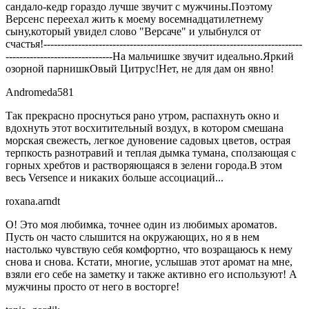
сандало-кедр гораздо лучше звучит с мужчины.Поэтому
Версенс переехал жить к моему восемнадцатилетнему
сыну,который увидел слово "Версаче" и улыбнулся от
счастья!---------------------------------------------------------------------------
-------------------------------На мальчишке звучит идеально.Яркий
озорной парнишкОвый Цитрус!Нет, не для дам он явно!
Andromeda581
Так прекрасно проснуться рано утром, распахнуть окно и
вдохнуть этот восхитительный воздух, в котором смешана
морская свежесть, легкое дуновение садовых цветов, острая
терпкость разнотравий и теплая дымка тумана, сползающая с
горных хребтов и растворяющаяся в зелени города.В этом
весь Versence и никаких больше ассоциаций...
roxana.arndt
О! Это моя любимка, точнее один из любимых ароматов.
Пусть он часто слышится на окружающих, но я в нем
настолько чувствую себя комфортно, что возращаюсь к нему
снова и снова. Кстати, многие, услышав этот аромат на мне,
взяли его себе на заметку и также активно его используют! А
мужчины просто от него в восторге!