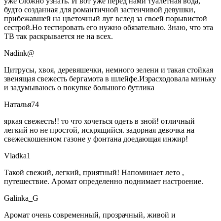
уже сложно узнать. И вот уже перед нами туалетная вода,
будто созданная для романтичной застенчивой девушки,
прибежавшей на цветочный луг вслед за своей порывистой
сестрой.Но тестировать его нужно обязательно. Знаю, что эта
ТВ так раскрывается не на всех.
Nadink@
Цитрусы, хвоя, деревяшечки, немного зелени и такая стойкая
звенящая свежесть бергамота в шлейфе.Израсходовала миньку
и задумываюсь о покупке большого бутлика
Наталья74
яркая свежесть!! то что хочеться одеть в зной! отличный
легкий но не простой, искрящийся. задорная девочка на
свежескошенном газоне у фонтана доедающая инжир!
Vladka1
Такой свежий, легкий, приятный! Напоминает лето ,
путешествие. Аромат определенно поднимает настроение.
Galinka_G
Аромат очень современный, прозрачный, живой и