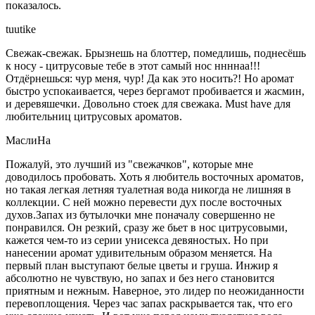
показалось.
tuutike
Свежак-свежак. Брызнешь на блоттер, помедлишь, поднесёшь
к носу - цитрусовые тебе в этот самый нос ннннаа!!!
Отдёрнешься: чур меня, чур! Да как это носить?! Но аромат
быстро успокаивается, через бергамот пробивается и жасмин,
и деревяшечки. Довольно стоек для свежака. Must have для
любительниц цитрусовых ароматов.
МаслиНа
Пожалуй, это лучший из "свежачков", которые мне
доводилось пробовать. Хоть я любитель восточных ароматов,
но такая легкая летняя туалетная вода никогда не лишняя в
коллекции. С ней можно перевести дух после восточных
духов.Запах из бутылочки мне поначалу совершенно не
понравился. Он резкий, сразу же бьет в нос цитрусовыми,
кажется чем-то из серии унисекса девяностых. Но при
нанесении аромат удивительным образом меняется. На
первый план выступают белые цветы и груша. Инжир я
абсолютно не чувствую, но запах и без него становится
приятным и нежным. Наверное, это лидер по неожиданности
перевоплощения. Через час запах раскрывается так, что его