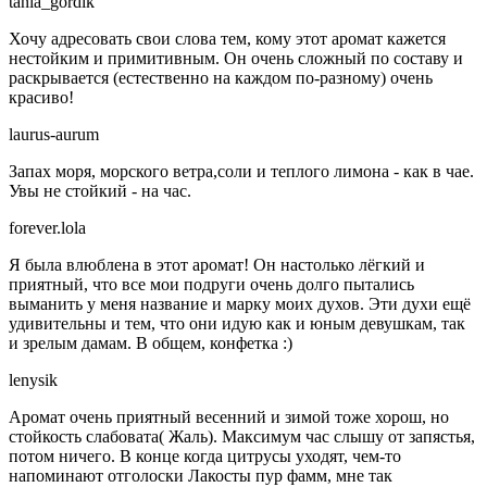
tania_gordik
Хочу адресовать свои слова тем, кому этот аромат кажется
нестойким и примитивным. Он очень сложный по составу и
раскрывается (естественно на каждом по-разному) очень
красиво!
laurus-aurum
Запах моря, морского ветра,соли и теплого лимона - как в чае.
Увы не стойкий - на час.
forever.lola
Я была влюблена в этот аромат! Он настолько лёгкий и
приятный, что все мои подруги очень долго пытались
выманить у меня название и марку моих духов. Эти духи ещё
удивительны и тем, что они идую как и юным девушкам, так
и зрелым дамам. В общем, конфетка :)
lenysik
Аромат очень приятный весенний и зимой тоже хорош, но
стойкость слабовата( Жаль). Максимум час слышу от запястья,
потом ничего. В конце когда цитрусы уходят, чем-то
напоминают отголоски Лакосты пур фамм, мне так