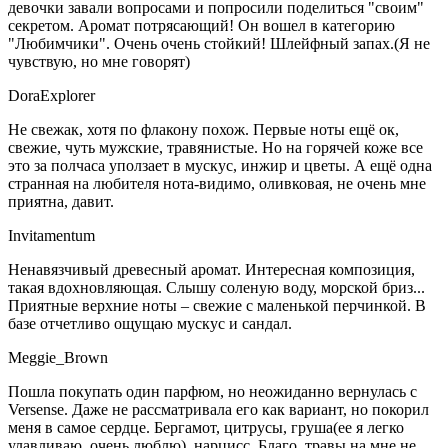
девочки завали вопросами и попросили поделиться "своим"
секретом. Аромат потрясающий! Он вошел в категорию
"Любимчики". Очень очень стойкий! Шлейфный запах.(Я не
чувствую, но мне говорят)
DoraExplorer
Не свежак, хотя по флакону похож. Первые ноты ещё ок,
свежие, чуть мужские, травянистые. Но на горячей коже все
это за полчаса уползает в мускус, инжир и цветы. А ещё одна
странная на любителя нота-видимо, оливковая, не очень мне
приятна, давит.
Invitamentum
Ненавязчивый древесный аромат. Интересная композиция,
такая вдохновляющая. Слышу соленую воду, морской бриз...
Приятные верхние ноты – свежие с маленькой перчинкой. В
базе отчетливо ощущаю мускус и сандал.
Meggie_Brown
Пошла покупать один парфюм, но неожиданно вернулась с
Versense. Даже не рассматривала его как вариант, но покорил
меня в самое сердце. Бергамот, цитрусы, груша(ее я легко
улавливаю, очень люблю), нарцисс. Благо, травы на мне не