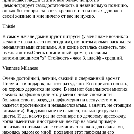
,демонстрирует самодостаточность и независимую позицию,
он как бы говорит за вас: я крепко стою на ногах ,доволен
своей жизнью и мне ничего от вас не нужно.
Thistle
В самом начале доминируют цитрусы (у меня даже возникло
желание назвать его новогодним), но потом аромат раскрылся
ненавязчивыми специями. А в конце осталась свежесть, так
нужная летом.Очень органичный аромат, со своим
запоминающимся "я".Стойкость - часа 3, шлейф - средний.
Viennese Milanese
Очень достойный, легкий, свежий и сдержанный аромат.
Получила в подарок, на этот раз удачно. Его приятно носить,
он хорошо держится на коже. В нем нет банальности многих
свежих парфюмов (или это у меня с ними сложности -
большинство из разряда парфюмерия на весну-лето мне
кажется простеньким и незамысловатым, а значит, не стоящим
внимания). Кардамон мне не слышен, только цитрусы и
цветы. И да, как-то раз на семинаре по деловому дресс-коду,
когда именитый иностранный лектор на моем примере
показывал оптимальные сочетания оттенков для офиса, он,
находясь рядом со мной, похвалил этот парфюм за его