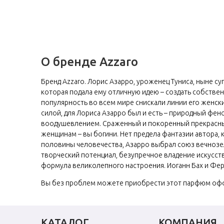
О бренде Azzaro
Бренд Azzaro. Лорис Азарро, уроженец Туниса, ныне с
которая подала ему отличную идею – создать собствен
популярность во всем мире снискали линии его женск
силой, для Лориса Азарро был и есть – природный фе
воодушевлением. Сраженный и покоренный прекрасны
женщинам – вы богини. Нет предела фантазии автора, 
половины человечества, Азарро выбрал союз вечнозе
творческий потенциал, безупречное владение искусств
формула великолепного настроения. Иоганн Бах и Фер
Вы без проблем можете приобрести этот парфюм оффла
КАТАЛОГ
КОМПАНИЯ