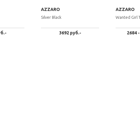
AZZARO
AZZARO
Silver Black
Wanted Girl 
б.-
3692 руб.-
2684 -