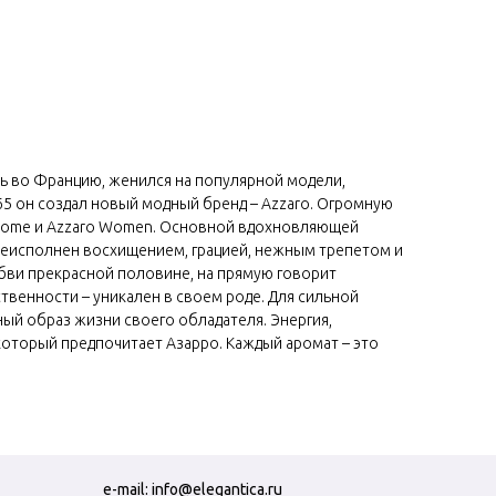
ть во Францию, женился на популярной модели,
65 он создал новый модный бренд – Azzaro. Огромную
Chrome и Azzaro Women. Основной вдохновляющей
реисполнен восхищением, грацией, нежным трепетом и
ви прекрасной половине, на прямую говорит
твенности – уникален в своем роде. Для сильной
й образ жизни своего обладателя. Энергия,
 который предпочитает Азарро. Каждый аромат – это
e-mail:
info@elegantica.ru