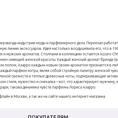
уперзвезда индустрии моды и парфюмерного дела. Переехал работа
ную линию аксессуаров. Идея настолько воодушевила его, что в 19
их и мужских ароматов. Столпами в коллекциях остаются Azzaro 
номен сияющей женской красоты. Каждый женский аромат бренда п
м полом, Азарро каждым новым своим ароматом признается в люб
каждый парфюм мэтра, являя собой стройную палитру женской чувс
леной свежести и теплые древесные ноты, подчеркивающие активны
ом стиля, мужество и смекалка – вот, что характеризует мужчину,
рари, такова динамика чувств парфюма Лориса Азарро.
йн в Москве, а так же на сайте нашего интернет-магазина.
ПОКУПАТЕЛЯМ