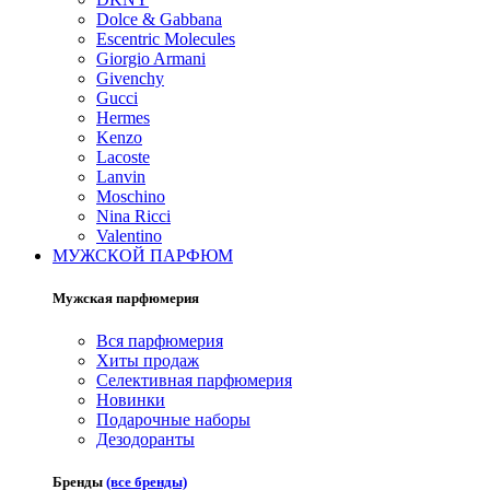
Dolce & Gabbana
Escentric Molecules
Giorgio Armani
Givenchy
Gucci
Hermes
Kenzo
Lacoste
Lanvin
Moschino
Nina Ricci
Valentino
МУЖСКОЙ ПАРФЮМ
Мужская парфюмерия
Вся парфюмерия
Хиты продаж
Селективная парфюмерия
Новинки
Подарочные наборы
Дезодоранты
Бренды
(все бренды)