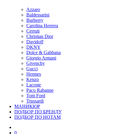
Azzaro
Baldessarini
Burberry
Carolina Herrera
Cerruti
Christian Dior
Davidoff
DKNY
Dolce & Gabbana
Giorgio Armani
Givenchy
Gucci
Hermes
Kenzo
Lacoste
Paco Rabanne
Tom Ford
Trussardi
МАНИКЮР
ПОДБОР ПО БРЕНДУ
ПОДБОР ПО НОТАМ
0