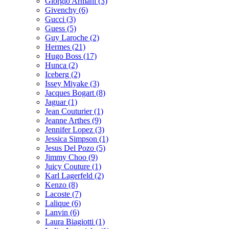
Giorgio Armani (3)
Givenchy (6)
Gucci (3)
Guess (5)
Guy Laroche (2)
Hermes (21)
Hugo Boss (17)
Hunca (2)
Iceberg (2)
Issey Miyake (3)
Jacques Bogart (8)
Jaguar (1)
Jean Couturier (1)
Jeanne Arthes (9)
Jennifer Lopez (3)
Jessica Simpson (1)
Jesus Del Pozo (5)
Jimmy Choo (9)
Juicy Couture (1)
Karl Lagerfeld (2)
Kenzo (8)
Lacoste (7)
Lalique (6)
Lanvin (6)
Laura Biagiotti (1)