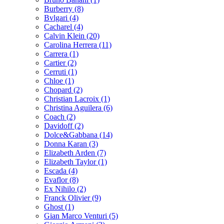
Burberry (8)
Bvlgari (4)
Cacharel (4)
Calvin Klein (20)
Carolina Herrera (11)
Carrera (1)
Cartier (2)
Cerruti (1)
Chloe (1)
Chopard (2)
Christian Lacroix (1)
Christina Aguilera (6)
Coach (2)
Davidoff (2)
Dolce&Gabbana (14)
Donna Karan (3)
Elizabeth Arden (7)
Elizabeth Taylor (1)
Escada (4)
Evaflor (8)
Ex Nihilo (2)
Franck Olivier (9)
Ghost (1)
Gian Marco Venturi (5)