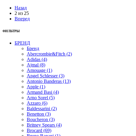
Назад
2
из
25
Вперед
ФИЛЬТРЫ
БРЕНД
Бренд
Abercrombie&Fitch (2)
Adidas (4)
Ajmal (8)
Amouage (1)
Angel Schlesser (3)
Antonio Banderas (13)
Apple (1)
Armand Basi (4)
Arno Sorel (5)
Azzaro (6)
Baldessarini (2)
Benetton (3)
Boucheron (3)
Britney Spears (4)
Brocard (69)
Bruno Banani (1)