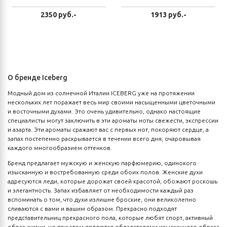
2350 руб.-
1913 руб.-
О бренде Iceberg
Модный дом из солнечной Италии ICEBERG уже на протяжении
нескольких лет поражает весь мир своими насыщенными цветочными
и восточными духами. Это очень удивительно, однако настоящие
специалисты могут заключить в эти ароматы ноты свежести, экспрессии
и азарта. Эти ароматы сражают вас с первых нот, покоряют сердце, а
запах постепенно раскрывается в течении всего дня, очаровывая
каждого многообразием оттенков.
Бренд предлагает мужскую и женскую парфюмерию, одинокого
изысканную и востребованную среди обоих полов. Женские духи
адресуются леди, которые дорожат своей красотой, обожают роскошь
и элегантность. Запах избавляет от необходимости каждый раз
вспоминать о том, что духи излишне броские, они великолепно
сливаются с вами и вашим образом. Прекрасно подходят
представительниц прекрасного пола, которые любят спорт, активный
образ жизни, но при этом являются обладателями изысканного образа