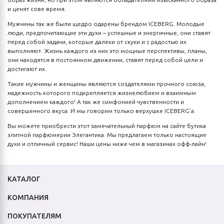
и ценят сове время.
Мужчины так же были щедро одарены брендом ICEBERG. Молодые
люди, предпочитающие эти духи – успешные и энергичные, они ставят
перед собой задачи, которые далеки от скуки и с радостью их
выполняют. Жизнь каждого из них это мощные перспективы, планы,
они находятся в постоянном движении, ставят перед собой цели и
достигают их.
Такие мужчины и женщины являются создателями прочного союза,
надежность которого подкрепляется жизнелюбием и взаимным
дополнением каждого! А так же симфонией чувственности и
совершенного вкуса. И мы говорим только верхушке ICEBERG’а.
Вы можете приобрести этот замечательный парфюм на сайте бутика
элитной парфюмерии Элегантика. Мы предлагаем только настоящие
духи и отличный сервис! Наши цены ниже чем в магазинах офф-лайн!
КАТАЛОГ
КОМПАНИЯ
ПОКУПАТЕЛЯМ