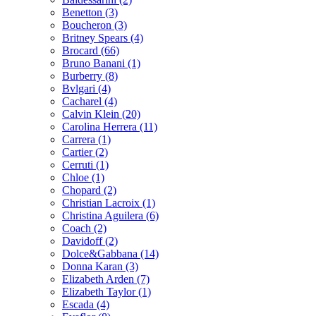
Benetton (3)
Boucheron (3)
Britney Spears (4)
Brocard (66)
Bruno Banani (1)
Burberry (8)
Bvlgari (4)
Cacharel (4)
Calvin Klein (20)
Carolina Herrera (11)
Carrera (1)
Cartier (2)
Cerruti (1)
Chloe (1)
Chopard (2)
Christian Lacroix (1)
Christina Aguilera (6)
Coach (2)
Davidoff (2)
Dolce&Gabbana (14)
Donna Karan (3)
Elizabeth Arden (7)
Elizabeth Taylor (1)
Escada (4)