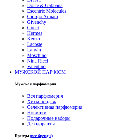
Dolce & Gabbana
Escentric Molecules
Giorgio Armani
Givenchy
Gucci
Hermes
Kenzo
Lacoste
Lanvin
Moschino
Nina Ricci
Valentino
МУЖСКОЙ ПАРФЮМ
Мужская парфюмерия
Вся парфюмерия
Хиты продаж
Селективная парфюмерия
Новинки
Подарочные наборы
Дезодоранты
Бренды
(все бренды)