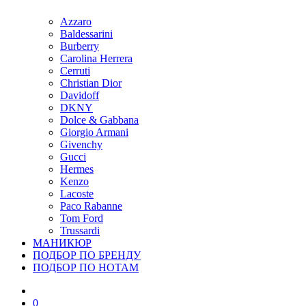
Azzaro
Baldessarini
Burberry
Carolina Herrera
Cerruti
Christian Dior
Davidoff
DKNY
Dolce & Gabbana
Giorgio Armani
Givenchy
Gucci
Hermes
Kenzo
Lacoste
Paco Rabanne
Tom Ford
Trussardi
МАНИКЮР
ПОДБОР ПО БРЕНДУ
ПОДБОР ПО НОТАМ
0