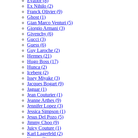
Evaflor (8)
Ex Nihilo (2)
Franck Olivier (9)
Ghost (1)
Gian Marco Venturi (5)
Giorgio Armani (3)
Givenchy (6)
Gucci (3)
Guess (6)
Guy Laroche (2)
Hermes (21)
Hugo Boss (17)
Hunca (2)
Iceberg (2)
Issey Miyake (3)
Jacques Bogart (9)
Jaguar (1)
Jean Couturier (1)
Jeanne Arthes (9)
Jennifer Lopez (3)
Jessica Simpson (1)
Jesus Del Pozo (5)
Jimmy Choo (9)
Juicy Couture (1)
Karl Lagerfeld (2)